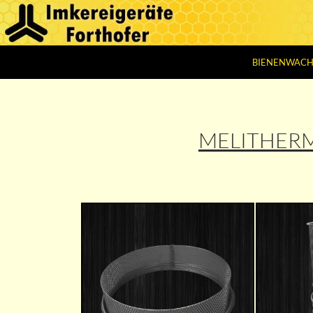
ZUM INHALT 
Suchen
Imkereigeräte Forthofer
BIENENWACH
MELITHER