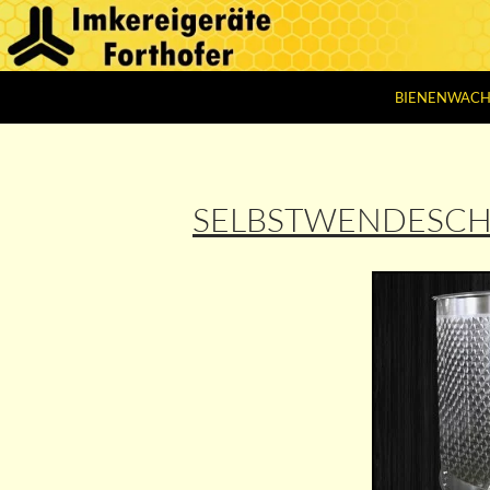
ZUM INHALT 
Suchen
Imkereigeräte Forthofer
BIENENWACH
SELBSTWENDESCHL